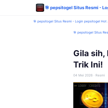
🎯 pepsitogel Situs Resmi - Lo
🎯 pepsitogel Situs Resmi - Login pepsitogel Hot 
🎯 pepsitogel Situs Re
Gila sih
Trik Ini!
04 Mei 2026
· Resmi