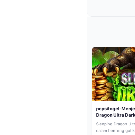
pepsitogel: Menje
Dragon Ultra Dar
Sleeping Dragon Ul
dalam benteng gotik 