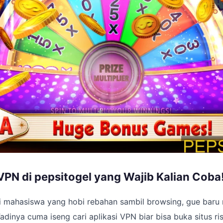
VPN di pepsitogel yang Wajib Kalian Coba
i mahasiswa yang hobi rebahan sambil browsing, gue baru
Tadinya cuma iseng cari aplikasi VPN biar bisa buka situs ri