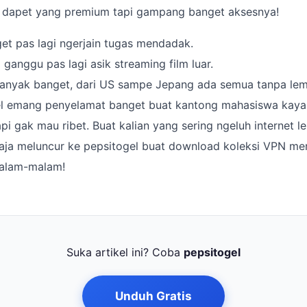
 dapet yang premium tapi gampang banget aksesnya!
get pas lagi ngerjain tugas mendadak.
 ganggu pas lagi asik streaming film luar.
 banyak banget, dari US sampe Jepang ada semua tanpa lem
gel emang penyelamat banget buat kantong mahasiswa kaya
api gak mau ribet. Buat kalian yang sering ngeluh internet l
 aja meluncur ke pepsitogel buat download koleksi VPN mer
malam-malam!
Suka artikel ini? Coba
pepsitogel
Unduh Gratis