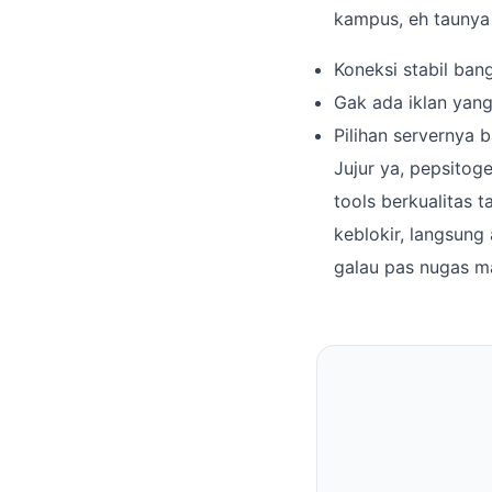
kampus, eh taunya
Koneksi stabil ban
Gak ada iklan yang
Pilihan servernya
Jujur ya, pepsito
tools berkualitas t
keblokir, langsung
galau pas nugas 