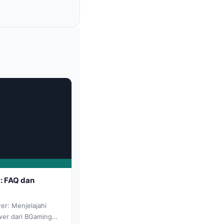
w: FAQ dan
er: Menjelajahi
wer dari BGaming